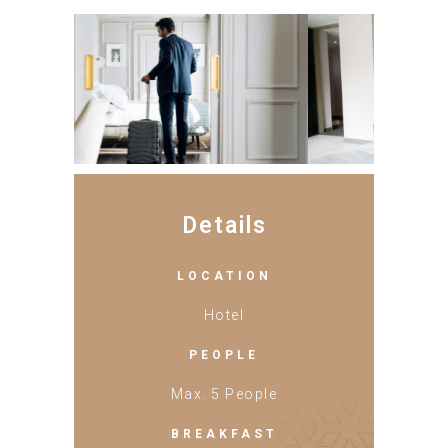
Details
LOCATION
Hotel
PEOPLE
Max. 5 People
BREAKFAST